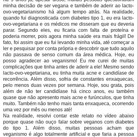
minha decisão de ser vegana e também de aderir ao lacto-
ovo-vegetarianismo há algum tempo atrás. Na realidade,
quando fui diagnosticada com diabetes tipo 1, eu era lacto-
ovo-vegetariana e os médicos me disseram que eu deveria
parar. Segundo eles, eu ficaria com falta de proteína e
poderia morrer, pois agora minha saúde era mais frágil! De
fato, foi assim que eu fui levando minha vida, até começar a
ler e pesquisar por conta própria e descobrir que tudo aquilo
não passava de senso comum da área médica. Hoje, eu
posso agradecer ao veganismo! Eu me curei de muitas
complicações que tinha antes de aderir a ele! Mesmo sendo
lacto-ovo-vegetariana, eu tinha muita acne e candidíase de
recorrência. Além disso, sofria de constantes enxaquecas,
pelo menos duas vezes por semana. Hoje, sou grata, pois
além de não ter candidíase há cinco anos, eu também
quase que não apresento mais acne e furúnculos, que tinha
muito. Também não tenho mais tanta enxaqueca, ocorrendo
uma vez por mês ou menos até!
Na realidade, resolvi contar este relato no vídeo abaixo
porque quase não ouço falar sobre veganos com diabetes
do tipo 1. Além disso, muitas pessoas acham que
veganismo é algo totalmente artificial e que faria a pessoa