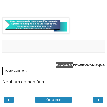
BLOGGER
FACEBOOK
DISQUS
Post A Comment
Nenhum comentário :
‹
›
Página inicial