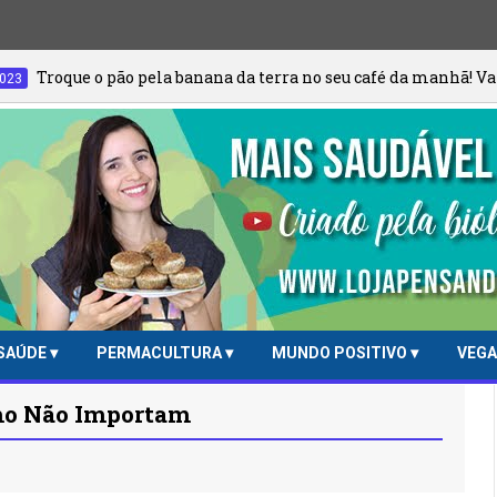
 banana da terra no seu café da manhã! Vale a pena cada pedaço!
SAÚDE
PERMACULTURA
MUNDO POSITIVO
VEG
mo Não Importam