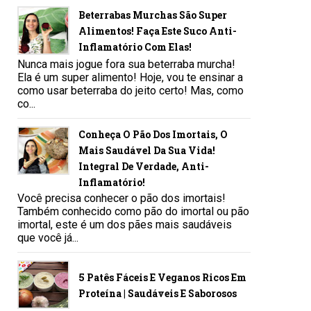
Beterrabas Murchas São Super
Alimentos! Faça Este Suco Anti-
Inflamatório Com Elas!
Nunca mais jogue fora sua beterraba murcha!
Ela é um super alimento! Hoje, vou te ensinar a
como usar beterraba do jeito certo! Mas, como
co...
Conheça O Pão Dos Imortais, O
Mais Saudável Da Sua Vida!
Integral De Verdade, Anti-
Inflamatório!
Você precisa conhecer o pão dos imortais!
Também conhecido como pão do imortal ou pão
imortal, este é um dos pães mais saudáveis
que você já...
5 Patês Fáceis E Veganos Ricos Em
Proteína | Saudáveis E Saborosos