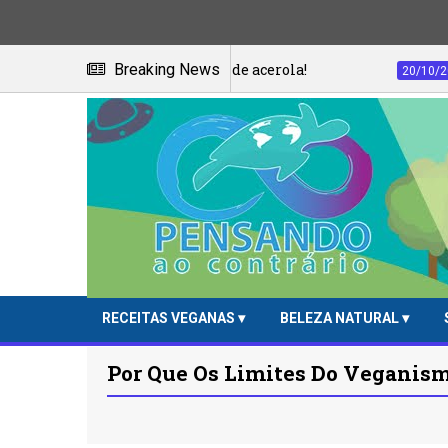
edo do suco de acerola!
Breaking News
Troque o pão pela
20/10/2023
RECEITAS VEGANAS
BELEZA NATURAL
Por Que Os Limites Do Veganis