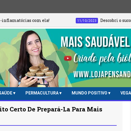
com ela!
Descobri o suco anti-inflamatór
11/10/2023
SAÚDE
PERMACULTURA
MUNDO POSITIVO
VEG
to Certo De Prepará-La Para Mais