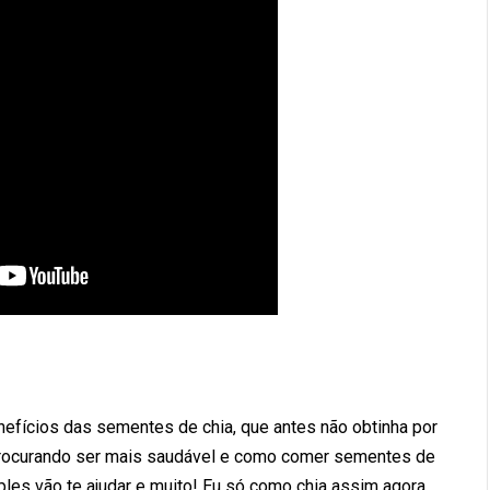
nefícios das sementes de chia, que antes não obtinha por
procurando ser mais saudável e como comer sementes de
imples vão te ajudar e muito! Eu só como chia assim agora