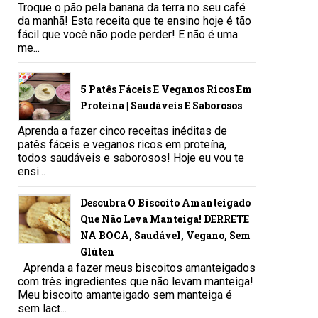
Troque o pão pela banana da terra no seu café
da manhã! Esta receita que te ensino hoje é tão
fácil que você não pode perder! E não é uma
me...
5 Patês Fáceis E Veganos Ricos Em
Proteína | Saudáveis E Saborosos
Aprenda a fazer cinco receitas inéditas de
patês fáceis e veganos ricos em proteína,
todos saudáveis e saborosos! Hoje eu vou te
ensi...
Descubra O Biscoito Amanteigado
Que Não Leva Manteiga! DERRETE
NA BOCA, Saudável, Vegano, Sem
Glúten
Aprenda a fazer meus biscoitos amanteigados
com três ingredientes que não levam manteiga!
Meu biscoito amanteigado sem manteiga é
sem lact...