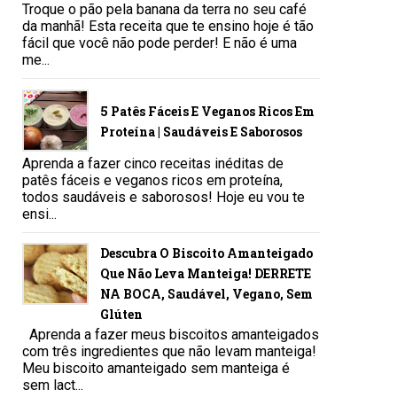
Troque o pão pela banana da terra no seu café
da manhã! Esta receita que te ensino hoje é tão
fácil que você não pode perder! E não é uma
me...
5 Patês Fáceis E Veganos Ricos Em
Proteína | Saudáveis E Saborosos
Aprenda a fazer cinco receitas inéditas de
patês fáceis e veganos ricos em proteína,
todos saudáveis e saborosos! Hoje eu vou te
ensi...
Descubra O Biscoito Amanteigado
Que Não Leva Manteiga! DERRETE
NA BOCA, Saudável, Vegano, Sem
Glúten
Aprenda a fazer meus biscoitos amanteigados
com três ingredientes que não levam manteiga!
Meu biscoito amanteigado sem manteiga é
sem lact...