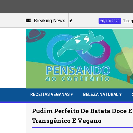
o do suco de acerola!
Breaking News
Troque o pão pela 
20/10/2023
RECEITAS VEGANAS
BELEZA NATURAL
Pudim Perfeito De Batata Doce 
Transgênico E Vegano