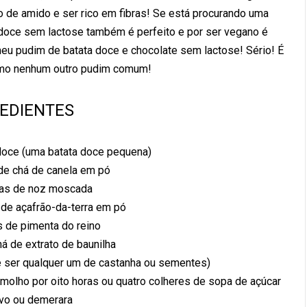
 de amido e ser rico em fibras! Se está procurando uma
oce sem lactose também é perfeito e por ser vegano é
u pudim de batata doce e chocolate sem lactose! Sério! É
omo nenhum outro pudim comum!
REDIENTES
doce (uma batata doce pequena)
de chá de canela em pó
das de noz moscada
 de açafrão-da-terra em pó
 de pimenta do reino
há de extrato de baunilha
de ser qualquer um de castanha ou sementes)
molho por oito horas ou quatro colheres de sopa de açúcar
vo ou demerara