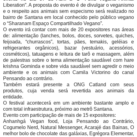
Liberation”. A proposta do evento é de divulgar o veganismo
e o respeito aos animais sem especismo será realizado no
bairro de Santana em local conhecido pelo público vegano
o “Sharanam Espaço Compartilhado Vegano”.
O evento irá contar com mais de 20 expositores nas áreas
de: alimentação (lanches, bolos, doces, sorvetes, quiches,
feijoada, “churrascos”, tortas, pães, temakis, geléias e
refrigerantes orgânicos), bazar (vestuário, acessórios,
cosméticos), tatuagens e leitura de tarô e massagem, além
de palestras sobre o tema alimentação saudável com hare
krishna Gominda e sobre vida saudável sem agredir o meio
ambiente e os animais com Camila Victorino do canal
Pensando ao contrário.
Também estará presente a ONG Catland com seus
produtos, cuja venda será revertida aos animais da
entidade.
O festival acontecerá em um ambiente bastante amplo e
com total infraestrutura, próximo ao metrô Santana.
Evento com participação de mais de 15 expositores:
Anhanhgá Vegan food, Loja Pensando ao Contrário,
Cogumelo Nerd, Natural Messenger, Acarajé das Bainas, O
melhor bolo de chocolate das galáxias, Egrégora Elementar,