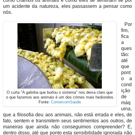
como criamos os animais e como eles se sentiriam se por
um acidente da natureza, eles passassem a pensar como
nós.
Por
fim,
fica
a
ques
tão:
até
que
pont
o a
cond
ição
O curta "A galinha que burlou o sistema" nos deixa claro que
de
o que fazemos aos animais é um dos crimes mais hediondos.
Fonte:
ComercomSaúde
máq
uina,
que a filosofia deu aos animais, não está errada e eles, de
fato, sentem e transmitem seus sentimentos aos outros, de
maneiras que ainda não conseguimos compreender? E,
dentro disso, até que ponto esta sensibilidade ignorada não