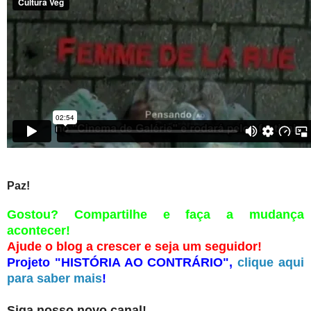
Paz!
Gostou? Compartilhe e faça a mudança
acontecer!
Ajude o blog a crescer e seja um seguidor!
Projeto "HISTÓRIA AO CONTRÁRIO",
clique aqui
para saber mais
!
Siga nosso novo canal!