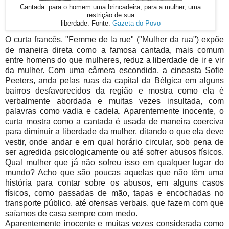
Cantada: para o homem uma brincadeira, para a mulher, uma
restrição de sua
liberdade. Fonte:
Gazeta do Povo
O curta francês, "Femme de la rue" ("Mulher da rua") expõe
de maneira direta como a famosa cantada, mais comum
entre homens do que mulheres, reduz a liberdade de ir e vir
da mulher. Com uma câmera escondida, a cineasta Sofie
Peeters, anda pelas ruas da capital da Bélgica em alguns
bairros desfavorecidos da região e mostra como ela é
verbalmente abordada e muitas vezes insultada, com
palavras como vadia e cadela. Aparentemente inocente, o
curta mostra como a cantada é usada de maneira coerciva
para diminuir a liberdade da mulher, ditando o que ela deve
vestir, onde andar e em qual horário circular, sob pena de
ser agredida psicologicamente ou até sofrer abusos físicos.
Qual mulher que já não sofreu isso em qualquer lugar do
mundo? Acho que são poucas aquelas que não têm uma
história para contar sobre os abusos, em alguns casos
físicos, como passadas de mão, tapas e encochadas no
transporte público, até ofensas verbais, que fazem com que
saíamos de casa sempre com medo.
Aparentemente inocente e muitas vezes considerada como