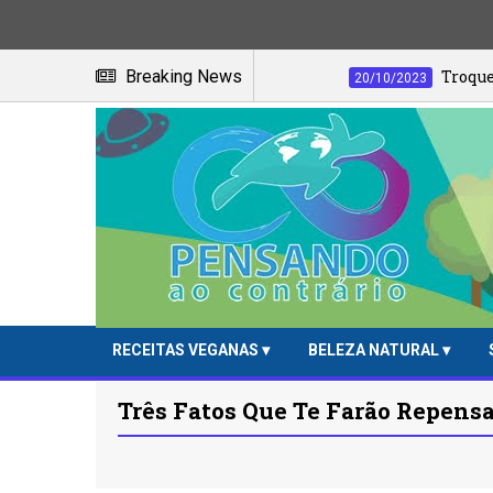
suco de acerola!
Breaking News
Troque o pão pela banan
20/10/2023
RECEITAS VEGANAS
BELEZA NATURAL
Três Fatos Que Te Farão Repensa