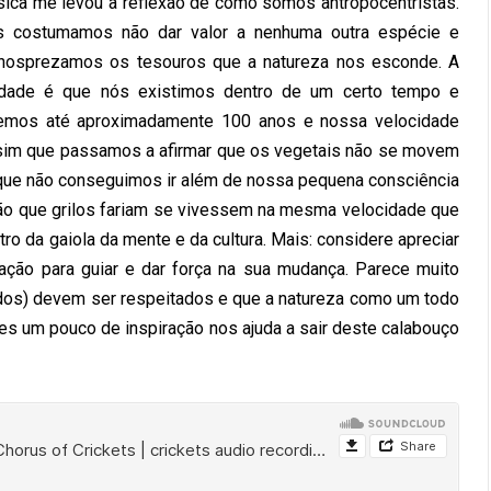
ica me levou à reflexão de como somos antropocentristas.
 costumamos não dar valor a nenhuma outra espécie e
osprezamos os tesouros que a natureza nos esconde. A
dade é que nós existimos dentro de um certo tempo e
emos até aproximadamente 100 anos e nossa velocidade
ssim que passamos a afirmar que os vegetais não se movem
rque não conseguimos ir além de nossa pequena consciência
ção que grilos fariam se vivessem na mesma velocidade que
o da gaiola da mente e da cultura. Mais: considere apreciar
ração para guiar e dar força na sua mudança. Parece muito
rados) devem ser respeitados e que a natureza como um todo
s um pouco de inspiração nos ajuda a sair deste calabouço