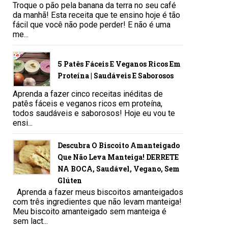
Troque o pão pela banana da terra no seu café
da manhã! Esta receita que te ensino hoje é tão
fácil que você não pode perder! E não é uma
me...
5 Patês Fáceis E Veganos Ricos Em
Proteína | Saudáveis E Saborosos
Aprenda a fazer cinco receitas inéditas de
patês fáceis e veganos ricos em proteína,
todos saudáveis e saborosos! Hoje eu vou te
ensi...
Descubra O Biscoito Amanteigado
Que Não Leva Manteiga! DERRETE
NA BOCA, Saudável, Vegano, Sem
Glúten
Aprenda a fazer meus biscoitos amanteigados
com três ingredientes que não levam manteiga!
Meu biscoito amanteigado sem manteiga é
sem lact...