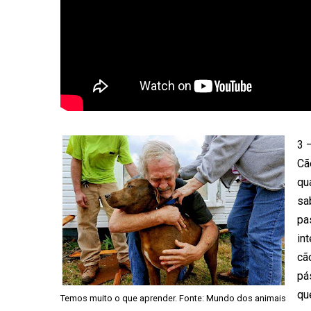
3 
Cã
qu
sa
pa
in
cã
pá
qu
Temos muito o que aprender. Fonte:
Mundo dos animais