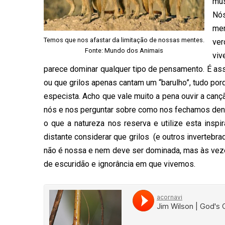
mús
Nós
men
Temos que nos afastar da limitação de nossas mentes.
ver
Fonte:
Mundo dos Animais
viv
parece dominar qualquer tipo de pensamento. É a
ou que grilos apenas cantam um “barulho”, tudo po
especista. Acho que vale muito a pena ouvir a can
nós e nos perguntar sobre como nos fechamos dentr
o que a natureza nos reserva e utilize esta inspi
distante considerar que grilos (e outros inverteb
não é nossa e nem deve ser dominada, mas às veze
de escuridão e ignorância em que vivemos.