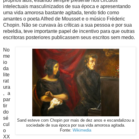
próprios atos, estando sempre presente nos círculos
intelectuais masculinizados de sua época e apresentando
uma vida amorosa bastante agitada, tendo tido como
amantes o poeta Alfred de Mousset e o músico Fréderic
Chopin. Não se curvava às críticas a sua pessoa e por sua
rebeldia, teve importante papel de incentivo para que outras
escritoras posteriores publicassem seus escritos sem medo.
No
me
io
da
lite
rat
ura
, a
par
tir
do
sé
Sand esteve com Chopin por mais de dez anos e escandalizou a
cul
sociedade de sua época por sua vida amorosa agitada.
o
Fonte:
Wikimedia
XX