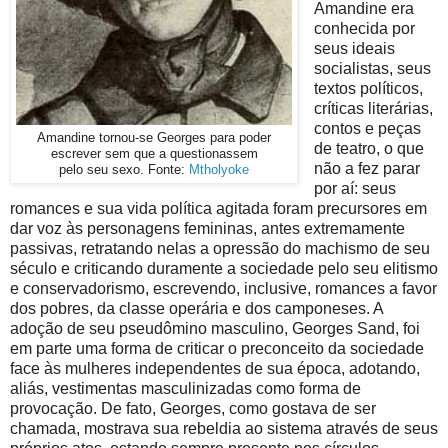
Amandine era
conhecida por
seus ideais
socialistas, seus
textos políticos,
críticas literárias,
contos e peças
Amandine tornou-se Georges para poder
de teatro, o que
escrever sem que a questionassem
não a fez parar
pelo seu sexo. Fonte:
Mtholyoke
por aí: seus
romances e sua vida política agitada foram precursores em
dar voz às personagens femininas, antes extremamente
passivas, retratando nelas a opressão do machismo de seu
século e criticando duramente a sociedade pelo seu elitismo
e conservadorismo, escrevendo, inclusive, romances a favor
dos pobres, da classe operária e dos camponeses. A
adoção de seu pseudômino masculino, Georges Sand, foi
em parte uma forma de criticar o preconceito da sociedade
face às mulheres independentes de sua época, adotando,
aliás, vestimentas masculinizadas como forma de
provocação. De fato, Georges, como gostava de ser
chamada, mostrava sua rebeldia ao sistema através de seus