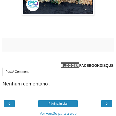
BLOGGER
FACEBOOK
DISQUS
Post A Comment
Nenhum comentário :
‹
›
Página inicial
Ver versão para a web