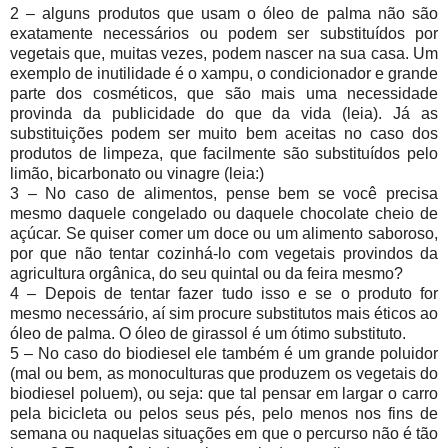
2 – alguns produtos que usam o óleo de palma não são
exatamente necessários ou podem ser substituídos por
vegetais que, muitas vezes, podem nascer na sua casa. Um
exemplo de inutilidade é o xampu, o condicionador e grande
parte dos cosméticos, que são mais uma necessidade
provinda da publicidade do que da vida (leia). Já as
substituições podem ser muito bem aceitas no caso dos
produtos de limpeza, que facilmente são substituídos pelo
limão, bicarbonato ou vinagre (leia:)
3 – No caso de alimentos, pense bem se você precisa
mesmo daquele congelado ou daquele chocolate cheio de
açúcar. Se quiser comer um doce ou um alimento saboroso,
por que não tentar cozinhá-lo com vegetais provindos da
agricultura orgânica, do seu quintal ou da feira mesmo?
4 – Depois de tentar fazer tudo isso e se o produto for
mesmo necessário, aí sim procure substitutos mais éticos ao
óleo de palma. O óleo de girassol é um ótimo substituto.
5 – No caso do biodiesel ele também é um grande poluidor
(mal ou bem, as monoculturas que produzem os vegetais do
biodiesel poluem), ou seja: que tal pensar em largar o carro
pela bicicleta ou pelos seus pés, pelo menos nos fins de
semana ou naquelas situações em que o percurso não é tão