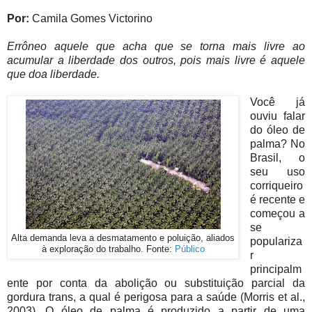
Por:
Camila Gomes Victorino
Errôneo aquele que acha que se torna mais livre ao
acumular a liberdade dos outros, pois mais livre é aquele
que doa liberdade.
Você já
ouviu falar
do óleo de
palma? No
Brasil, o
seu uso
corriqueiro
é recente e
começou a
se
Alta demanda leva a desmatamento e poluição, aliados
populariza
à exploração do trabalho. Fonte:
Público
r
principalm
ente por conta da abolição ou substituição parcial da
gordura trans, a qual é perigosa para a saúde (Morris et al.,
2003). O óleo de palma é produzido a partir de uma