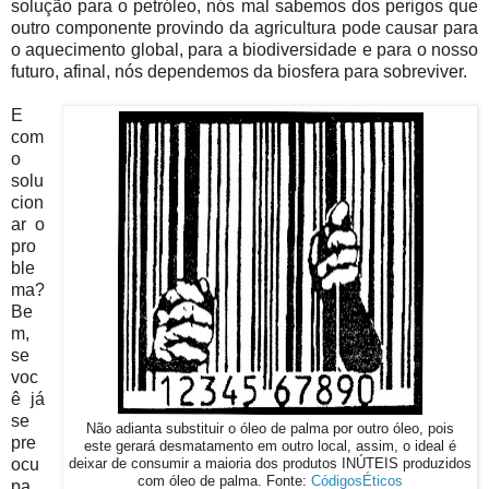
solução para o petróleo, nós mal sabemos dos perigos que
outro componente provindo da agricultura pode causar para
o aquecimento global, para a biodiversidade e para o nosso
futuro, afinal, nós dependemos da biosfera para sobreviver.
E
com
o
solu
cion
ar o
pro
ble
ma?
Be
m,
se
voc
ê já
se
Não adianta substituir o óleo de palma por outro óleo, pois
pre
este gerará desmatamento em outro local, assim, o ideal é
ocu
deixar de consumir a maioria dos produtos INÚTEIS produzidos
com óleo de palma. Fonte:
CódigosÉticos
pa