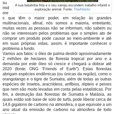
su
A sua batatinha frita e o seu xampu escondem trabalho infantil e
mid
exploração animal. Fonte:
TheAtlantic
ore
s que têm o maior poder, em relação às grandes
multinacionais, afinal, nós somos a maioria, entretanto,
muitas vezes as pessoas não se informam, não sabem ou
não se interessam pelos problemas que o simples ato de
comprar um produto pode causar ao meio-ambiente e até
em suas próprias vidas, assim, é importante conhecer o
problema a fundo.
Vamos aos fatos: o óleo de palma destrói aproximadamente
2 milhões de hectares de floresta tropical por ano e a
demanda por este óleo só cresce e chegará a dobrar até
2020 (fonte: ONG “Friends of Earth”). Estas florestas
abrigam espécies endêmicas (ou únicas da região), como o
orangotango e o tigre de Sumatra, além de todas as outras
espécies de insetos, aracnídeos, anfíbios, répteis e peixes
que nem são muito levadas em conta pelas estatísticas. Por
fim, a destruição das florestas de Sumatra e Malásia, as
quais estão sob base de solo de turfa, pode liberar cerca de
14,6 gigatons de carbono na atmosfera, o que equivale a um
ano atual da emissão de carbono na atmosfera de todo