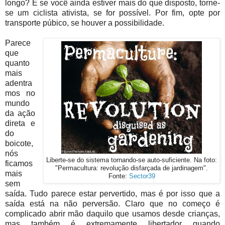
longo? E se você ainda estiver mais do que disposto, torne-
se um ciclista ativista, se for possível. Por fim, opte por
transporte púbico, se houver a possibilidade.
Parece
que
quanto
mais
adentra
mos no
mundo
da ação
direta e
do
boicote,
nós
Liberte-se do sistema tornando-se auto-suficiente. Na foto:
ficamos
"Permacultura: revolução disfarçada de jardinagem".
mais
Fonte:
Sector39
sem
saída. Tudo parece estar pervertido, mas é por isso que a
saída está na não perversão. Claro que no começo é
complicado abrir mão daquilo que usamos desde crianças,
mas também é extremamente libertador quando