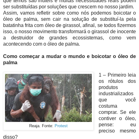
que temos são inúteis e muitas necessidades reais podem
ser substituídas por soluções que crescem no nosso jardim.
Assim, vamos refletir sobre como nós podemos boicotar o
óleo de palma, sem cair na solução de substituí-la pela
batatinha frita com óleo de girassol, afinal, se todos fizermos
isso, o nosso movimento transformará o girassol de inocente
a destruidor de grandes ecossistemas, como vem
acontecendo com o óleo de palma.
Como começar a mudar o mundo e boicotar o óleo de
palma
1 – Primeiro leia
os rótulos dos
produtos
industrializados
que você
costuma
comprar. Se ele
contiver o óleo,
pense: eu
Reaja. Fonte:
Protest
preciso mesmo
disso?